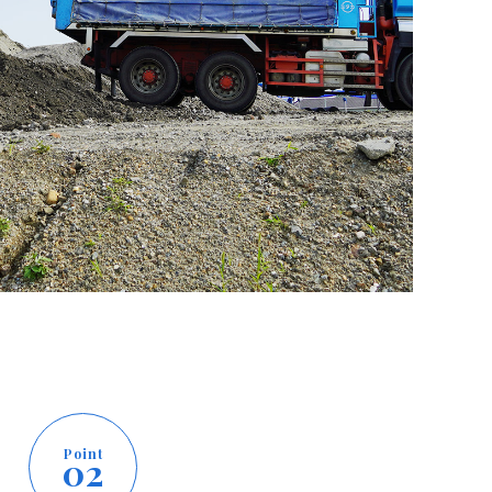
Point
02