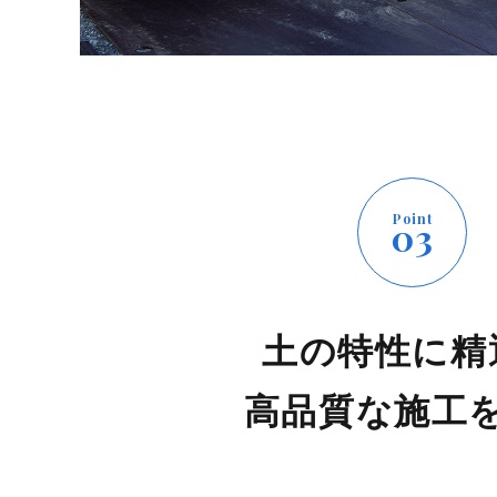
Point
03
土の特性に精
高品質な施工