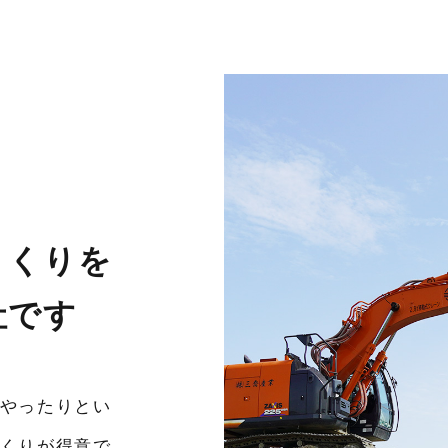
りくりを
社です
やったりとい
くりが得意で