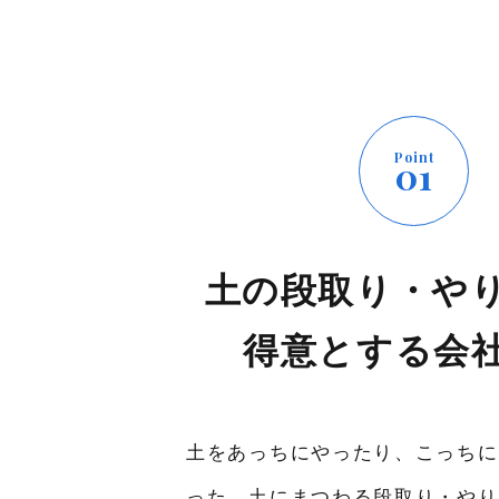
Point
01
土の段取り・や
得意とする会
土をあっちにやったり、こっちに
った、土にまつわる段取り・やり