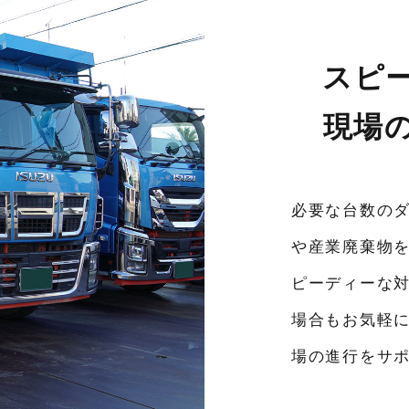
スピ
現場
必要な台数の
や産業廃棄物
ピーディーな
場合もお気軽
場の進行をサ