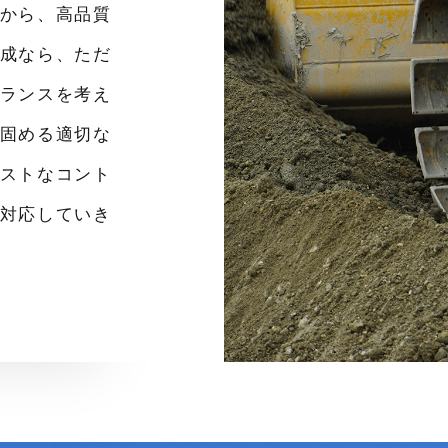
から、高品質
成なら、ただ
ランスを考え
固める適切な
ストなコント
対応していき